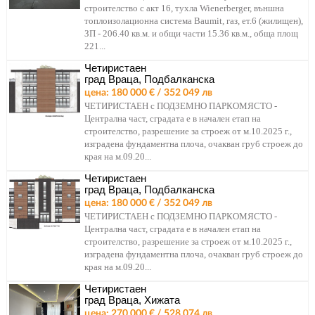
строителство с акт 16, тухла Wienerberger, външна
топлоизолационна система Baumit, газ, ет.6 (жилищен),
ЗП - 206.40 кв.м. и общи части 15.36 кв.м., обща площ
221...
Четиристаен
град Враца, Подбалканска
цена: 180 000 € / 352 049 лв
ЧЕТИРИСТАЕН с ПОДЗЕМНО ПАРКОМЯСТО -
Централна част, сградата е в начален етап на
строителство, разрешение за строеж от м.10.2025 г.,
изградена фундаментна плоча, очакван груб строеж до
края на м.09.20...
Четиристаен
град Враца, Подбалканска
цена: 180 000 € / 352 049 лв
ЧЕТИРИСТАЕН с ПОДЗЕМНО ПАРКОМЯСТО -
Централна част, сградата е в начален етап на
строителство, разрешение за строеж от м.10.2025 г.,
изградена фундаментна плоча, очакван груб строеж до
края на м.09.20...
Четиристаен
град Враца, Хижата
цена: 270 000 € / 528 074 лв