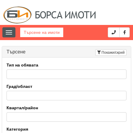
Търсене на имоти
Toggle
navigation
Търсене
Покажи/скрий
Тип на обявата
Град/област
Квартал/район
Категория