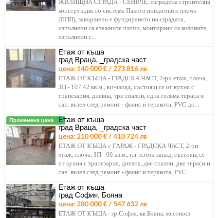
ЖИЛИЩНА СГРАДА - СЕНИЧЕ, изградена строителна
конструкция по система Пакето повдигнати плочи
(ППП), завършено е фундирането на сградата,
изпълнени са етажните плочи, монтирани са колоните,
изпълнени с...
Етаж от къща
град Враца, _градска част
цена: 140 000 € / 273 816 лв
ЕТАЖ ОТ КЪЩА - ГРАДСКА ЧАСТ, 2-ри етаж, плоча,
ЗП - 107.42 кв.м., юг-запад, състоящ се от кухня с
трапезария, дневна, три спални, една голяма тераса и
сан. възел след ремонт - фаянс и теракота, PVC до...
Етаж от къща
Променена цена
град Враца, _градска част
цена: 210 000 € / 410 724 лв
ЕТАЖ ОТ КЪЩА с ГАРАЖ - ГРАДСКА ЧАСТ, 2-ри
етаж, плоча, ЗП - 90 кв.м., юг-изток-запад, състоящ се
от кухня с трапезария, дневна, две спални, две тераси и
сан. възел след ремонт - фаянс и теракота, PVC ...
Етаж от къща
град София, Бояна
цена: 280 000 € / 547 632 лв
ЕТАЖ ОТ КЪЩА - гр.София, кв.Бояна, местност