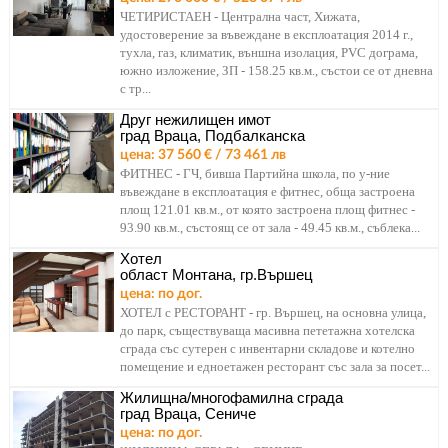
ЧЕТИРИСТАЕН - Централна част, Хижата,
удостоверение за въвеждане в експлоатация 2014 г.,
тухла, газ, климатик, външна изолация, PVC дограма,
южно изложение, ЗП - 158.25 кв.м., състои се от дневна
с тр...
Друг нежилищен имот
град Враца, Подбалканска
цена: 37 560 € / 73 461 лв
ФИТНЕС - ГЧ, бивша Партийна школа, по у-ние
въвеждане в експлоатация е фитнес, обща застроена
площ 121.01 кв.м., от която застроена площ фитнес -
93.90 кв.м., състоящ се от зала - 49.45 кв.м., съблека...
Хотел
област Монтана, гр.Вършец
цена: по дог.
ХОТЕЛ с РЕСТОРАНТ - гр. Вършец, на основна улица,
до парк, съществуваща масивна пететажна хотелска
сграда със сутерен с инвентарни складове и котелно
помещение и едноетажен ресторант със зала за посет...
Жилищна/многофамилна сграда
град Враца, Сениче
цена: по дог.