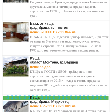
Гърдова глава, ул.Прохлада, представлява 1-ви етаж от
двуетажна, масивна жилищна сграда и гаражи,
строителство 1970 г., ЗП етаж - 97 кв.м., състои се от
тра...
Етаж от къща
град Враца, пл. Ботев
цена: 320 000 € / 625 866 лв
ЕТАЖ ОТ КЪЩА - Идеален център, пл.Ботев, 2-ри етаж
от къща на 3 етажа и тавански етаж, тухла, плоча,
къщата е строена 1962 г., площ на етажа - 128 кв.м.,
PVC дограма, отопление - камина с водна риза и...
Къща
област Монтана, гр.Вършец
цена: по дог.
КЪЩА за ГОСТИ с ДВОР - гр.Вършец, ново
строителство с удостоверение за въвеждане в
експлоатация от 2015 г. - къща за гости, сграда на
годината 2016 г., действащ туристически обект - къща
за гости с ед...
Къща
град Враца, Медковец
цена: 186 622 € / 365 001 лв
КЪЩА с ДВОР - кв.Медковец, къща на 3 етажа, плоча,