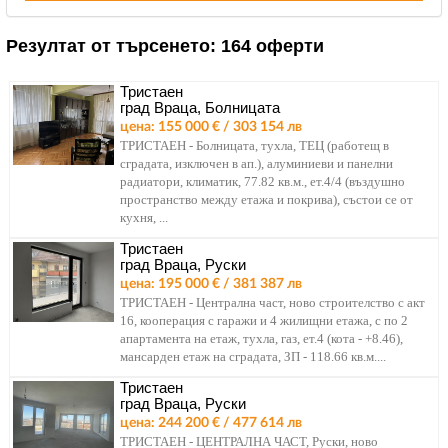
Резултат от търсенето:
164 оферти
Тристаен
град Враца, Болницата
цена: 155 000 € / 303 154 лв
ТРИСТАЕН - Болницата, тухла, ТЕЦ (работещ в
сградата, изключен в ап.), алуминиеви и панелни
радиатори, климатик, 77.82 кв.м., ет.4/4 (въздушно
пространство между етажа и покрива), състои се от
кухня, ...
Тристаен
град Враца, Руски
цена: 195 000 € / 381 387 лв
ТРИСТАЕН - Централна част, ново строителство с акт
16, кооперация с гаражи и 4 жилищни етажа, с по 2
апартамента на етаж, тухла, газ, ет.4 (кота - +8.46),
мансарден етаж на сградата, ЗП - 118.66 кв.м....
Тристаен
град Враца, Руски
цена: 244 200 € / 477 614 лв
ТРИСТАЕН - ЦЕНТРАЛНА ЧАСТ, Руски, ново