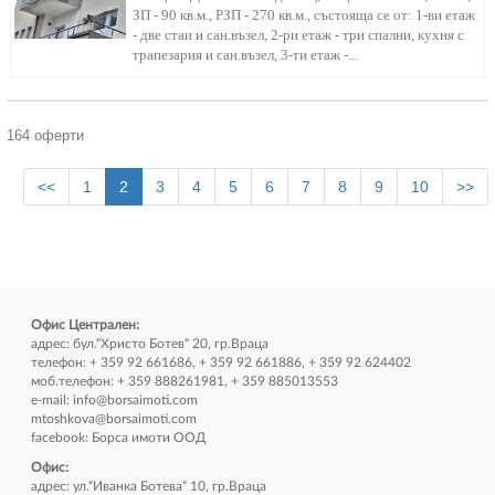
ЗП - 90 кв.м., РЗП - 270 кв.м., състояща се от: 1-ви етаж
- две стаи и сан.възел, 2-ри етаж - три спални, кухня с
трапезария и сан.възел, 3-ти етаж -...
164 оферти
<<
1
2
3
4
5
6
7
8
9
10
>>
Офис Централен:
адрес: бул.“Христо Ботев“ 20, гр.Враца
телефон: + 359 92 661686, + 359 92 661886, + 359 92 624402
моб.телефон: + 359 888261981, + 359 885013553
e-mail:
info@borsaimoti.com
mtoshkova@borsaimoti.com
facebook:
Борса имоти ООД
Офис:
адрес: ул.“Иванка Ботева“ 10, гр.Враца