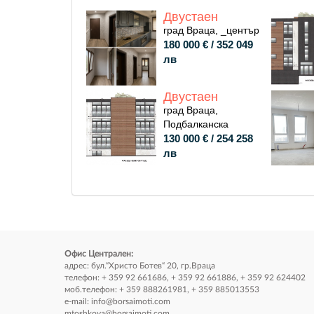
Двустаен
град Враца, _център
180 000 € / 352 049
лв
Двустаен
град Враца,
Подбалканска
130 000 € / 254 258
лв
Офис Централен:
адрес: бул.“Христо Ботев“ 20, гр.Враца
телефон: + 359 92 661686, + 359 92 661886, + 359 92 624402
моб.телефон: + 359 888261981, + 359 885013553
e-mail:
info@borsaimoti.com
mtoshkova@borsaimoti.com