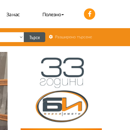
За нас
Полезно
Търси
Разширено търсене
Next