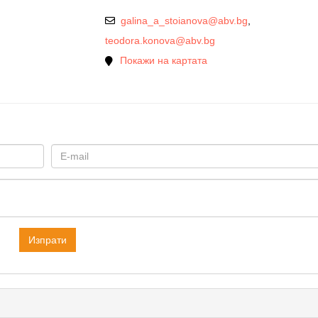
galina_a_stoianova@abv.bg
,
teodora.konova@abv.bg
Покажи на картата