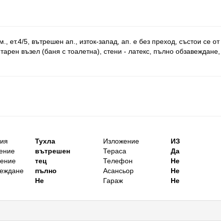
, ет.4/5, вътрешен ап., изток-запад, ап. е без преход, състои се от
итарен възел (баня с тоалетна), стени - латекс, пълно обзавеждане,
ция
Тухла
Изложение
ИЗ
ение
вътрешен
Тераса
Да
ление
тец
Телефон
Не
веждане
пълно
Асансьор
Не
Не
Гараж
Не