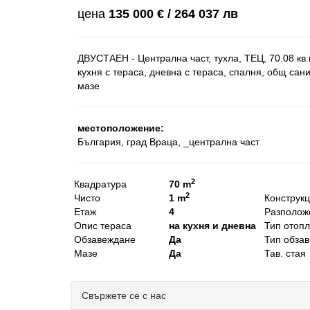
цена
135 000 € / 264 037 лв
ДВУСТАЕН - Централна част, тухла, ТЕЦ, 70.08 кв.м.
кухня с тераса, дневна с тераса, спалня, общ сан
мазе
местоположение:
България, град Враца, _централна част
2
Квадратура
70 m
2
Чисто
1 m
Конструк
Етаж
4
Разполож
Опис тераса
на кухня и дневна
Тип отоп
Обзавеждане
Да
Тип обза
Мазе
Да
Тав. стая
Свържете се с нас