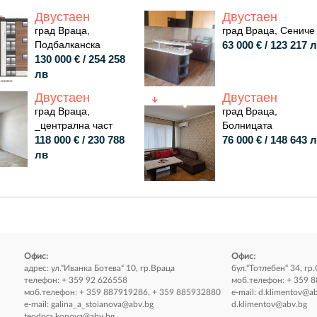
Двустаен
Двустаен
град Враца,
град Враца, Сениче
Подбалканска
63 000 € / 123 217 
130 000 € / 254 258
лв
Двустаен
Двустаен
град Враца,
град Враца,
_централна част
Болницата
118 000 € / 230 788
76 000 € / 148 643 
лв
Офис:
Офис:
адрес: ул.“Иванка Ботева“ 10, гр.Враца
бул.“Тотлебен“ 34, гр
телефон: + 359 92 626558
моб.телефон: + 359 
моб.телефон: + 359 887919286, + 359 885932880
e-mail:
d.klimentov@ab
e-mail:
galina_a_stoianova@abv.bg
d.klimentov@abv.bg
teodora.konova@abv.bg