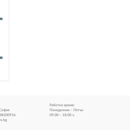
лв
лв
Работно време:
.София
Понеделник – Петък
888200916
09.00 – 18.00 ч.
v.bg