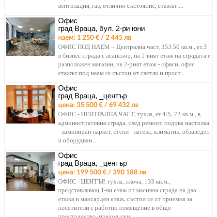
вентилация, газ, отлично състояние, етажът ...
Офис
град Враца, бул. 2-ри юни
наем: 1 250 € / 2 445 лв
ОФИС ПОД НАЕМ – Централна част, 353.50 кв.м., ет.3
в бизнес сграда с асансьор, на 1-вият етаж на сградата е
разположен магазин, на 2-рият етаж - офиси, офис
етажът под наем се състои от светло и прост...
Офис
град Враца, _център
цена: 35 500 € / 69 432 лв
ОФИС - ЦЕНТРАЛНА ЧАСТ, тухла, ет.4/5, 22 кв.м., в
административна сграда, след ремонт, подова настилка
- ламиниран паркет, стени - латекс, климатик, обзаведен
и оборудван ...
Офис
град Враца, _център
цена: 199 500 € / 390 188 лв
ОФИС - ЦЕНТЪР, тухла, плоча, 133 кв.м.,
представляващ 1-ви етаж от масивна сграда на два
етажа и мансарден етаж, състои се от приемна за
посетители с работно помещение в общо
пространство, преход към ...