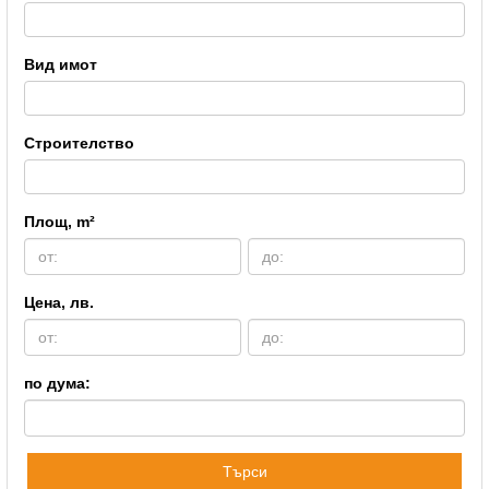
Вид имот
Строителство
Площ, m²
Цена, лв.
по дума:
Търси