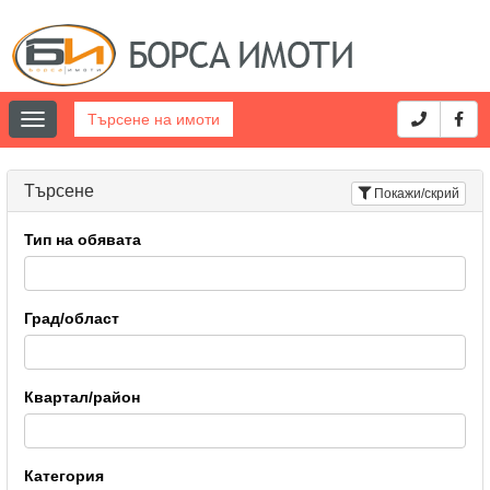
Търсене на имоти
Toggle
navigation
Търсене
Покажи/скрий
Тип на обявата
Град/област
Квартал/район
Категория