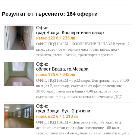
Резултат от търсенето:
164 оферти
Офис
град Враца, Кооперативен пазар
наем: 120 € / 235 лв
ОФИС ПОД НАЕМ - КООПЕРАТИВЕН ПАЗАР, тухла, 7
кв.м., състои се от офисна част и сан. възел, под -
теракота, стени - латекс, транспортен достъп ...
Офис
област Враца, гр.Мездра
наем: 175 € / 342 лв
ОФИС ПОД НАЕМ – гр.Мездра, Централна част, 34.00
кв.м., ет.2, асансьор, състои се от офис помещение -
30.00 кв.м., тоалетна и баня - 4.00 кв.м., отлично
състояние, върху наемната цена се начислява ДДС...
Офис
град Враца, бул. 2-ри юни
наем: 620 € / 1 213 лв
ОФИС ПОД НАЕМ – Централна част, 79 кв.м., ет.2,
асансьор, състои се от офис помещение - 68 кв.м.,
тераса, тоалетна - 4 кв.м., баня - 7 кв.м., климатизация и