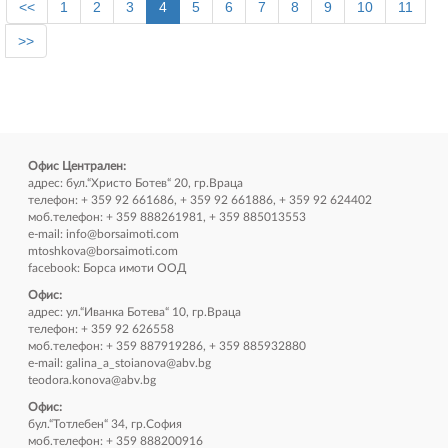
<<
1
2
3
4
5
6
7
8
9
10
11
>>
Офис Централен:
адрес: бул.“Христо Ботев“ 20, гр.Враца
телефон: + 359 92 661686, + 359 92 661886, + 359 92 624402
моб.телефон: + 359 888261981, + 359 885013553
e-mail:
info@borsaimoti.com
mtoshkova@borsaimoti.com
facebook:
Борса имоти ООД
Офис:
адрес: ул.“Иванка Ботева“ 10, гр.Враца
телефон: + 359 92 626558
моб.телефон: + 359 887919286, + 359 885932880
e-mail:
galina_a_stoianova@abv.bg
teodora.konova@abv.bg
Офис:
бул.“Тотлебен“ 34, гр.София
моб.телефон: + 359 888200916