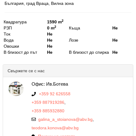
България, град Враца, Вилна зона
2
Квадратура
1590 m
2
РЗП
0 m
Къща
Не
Ток
Не
Вода
Не
Лозе
Не
Овошки
Не
В близост до път
Не
В близост до спирка
Не
Свържете се с нас
Офис: Ив.Ботева
+359 92 626558
+359 887919286
,
+359 885932880
galina_a_stoianova@abv.bg
,
teodora.konova@abv.bg