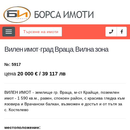
Търсене на имоти
Toggle
navigation
Вилен имот-град Враца, Вилна зона
№: 5917
цена
20 000 € / 39 117 лв
ВИЛЕН ИМОТ - землище гр. Враца, м-ст Крайще, поземлен
имот - 1 590 кв.м., равен, спокоен район, с красива гледка към
язовира и Врачански балкан, възможен е достъп и от пътя за
с. Костелево
местоположение: