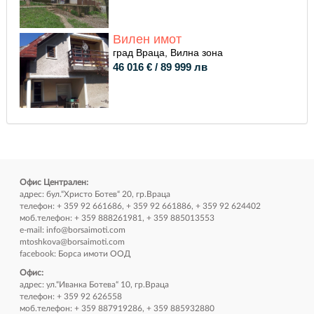
Вилен имот
град Враца, Вилна зона
46 016 € / 89 999 лв
Офис Централен:
адрес: бул.“Христо Ботев“ 20, гр.Враца
телефон: + 359 92 661686, + 359 92 661886, + 359 92 624402
моб.телефон: + 359 888261981, + 359 885013553
e-mail:
info@borsaimoti.com
mtoshkova@borsaimoti.com
facebook:
Борса имоти ООД
Офис:
адрес: ул.“Иванка Ботева“ 10, гр.Враца
телефон: + 359 92 626558
моб.телефон: + 359 887919286, + 359 885932880