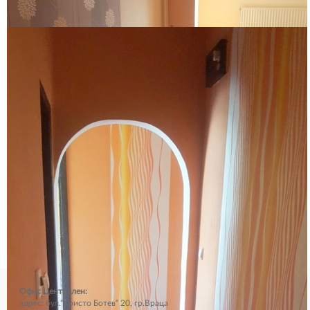
Офис Централен:
адрес: бул.“Христо Ботев“ 20, гр.Враца