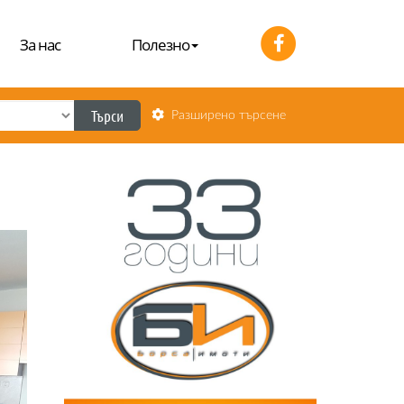
За нас
Полезно
Търси
Разширено търсене